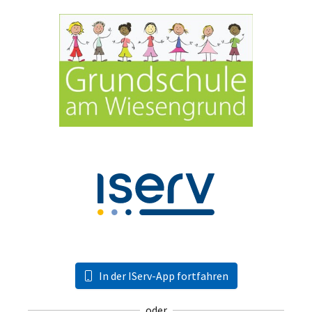
In der IServ-App fortfahren
oder