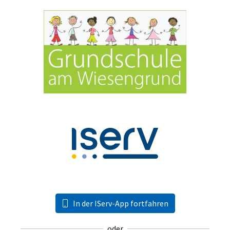
In der IServ-App fortfahren
oder